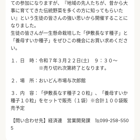
ての参加になりますが、『地域の先人たちが、昔から大
事に育ててきた伝統野菜を多くの方に知ってもらいた
い』という生徒の皆さんの強い思いから開催することに
なりました。
生徒の皆さんが一生懸命栽培した「伊敷長なす種子」と
「養母すいか種子」をぜひこの機会にお買い求めくださ
い。
１．日 時：令和７年３月２２日(土) ９：３０～
※売り切れ次第終了となります。
２．場 所：おいどん市場与次郎館
３．内 容：「伊敷長なす種子２０粒」、「養母すいか
種子１０粒」をセットで販売（１袋）※合計１００袋販
売予定
【問い合わせ先】経済連 営業開発課 ℡099-258-550
5