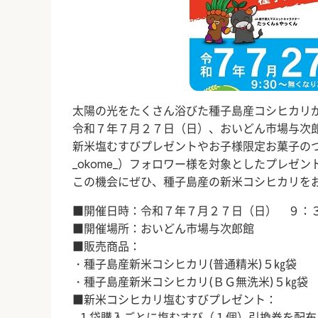
太陽の光をたくさん浴びた種子島産コシヒカリ
令和７年７月２７日（日）、おいどん市場与次
新米塩むすびプレゼントやお子様限定お菓子のつかみ取
_okome_）フォロワー様を対象としたプレゼ
この機会にぜひ、種子島産の新米コシヒカリを
■開催日時：令和７年７月２７日（日） ９：
■開催場所：おいどん市場与次郎館
■販売商品：
・種子島産新米コシヒカリ(普通精米)５㎏袋
・種子島産新米コシヒカリ(ＢＧ無洗米)５㎏袋
■新米コシヒカリ塩むすびプレゼント：
１袋購入ごとに塩むすび（１個）引換券を配布