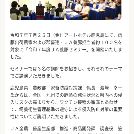
令和７年７月２５日（金）アートホテル鹿児島にて、肉
豚出荷農家および郡畜連・ＪＡ養豚担当者約１００名を
対象に「令和７年度ＪＡ養豚セミナー」を開催いたしま
した。
セミナーでは３名の講師をお招きし、それぞれのテーマ
でご講演いただきました。
鹿児島県 農政部 家畜防疫対策課 係長 濵﨑 幸一
氏からは、全国・九州での豚熱の発生状況と県内への侵
入リスクの高まりから、ワクチン接種の徹底とあわせ
て、飼養衛生管理基準の遵守による侵入防止対策の重要
性についてご説明いただきました。
ＪＡ全農 畜産生産部 推進・商品開発課 調査役 笠