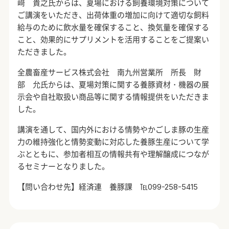
﨑 貴之氏からは、夏場における飼養環境対策について
ご講演をいただき、出荷体重の増加に向けて適切な飼料
給与のために飲水量を確保すること、換気量を確保する
こと、効果的にサプリメントを活用することをご提案い
ただきました。
全農畜産サービス株式会社 南九州営業所 所長 財
部 允氏からは、夏場対策に関する養豚資材・機器の展
示会や自社取扱い商品等に関する情報提供をいただきま
した。
講演を通して、国内外における情勢やかごしま豚の生産
力の維持強化と情勢変動に対応した養豚生産について学
ぶとともに、参加者相互の情報共有や理解醸成につなが
るセミナーとなりました。
【問い合わせ先】経済連 養豚課 ℡099-258-5415