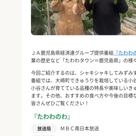
ＪＡ鹿児島県経済連グループ提供番組
『たわわ
業の歴史など「たわわタウン＝鹿児島県」の様
今回ご紹介するのは、シャキシャキしてみずみ
番組では、大崎町できゅうりを栽培している小
小谷さんが育てている品種の特長や美味しいき
ます。その他、おすすめの食べ方や今後の目標
皆さんぜひご覧ください！
『たわわのわ』
ＭＢＣ南日本放送
放送局