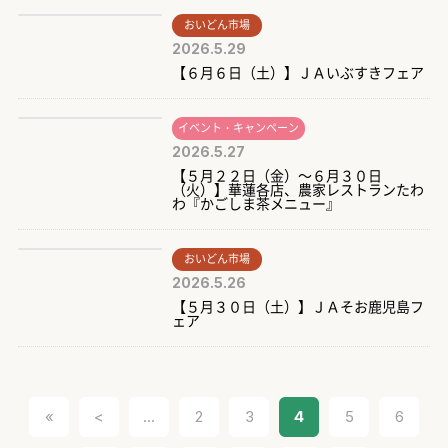
おいどん市場
2026.5.29
【６月６日（土）】ＪＡいぶすきフェア
イベント・キャンペーン
2026.5.27
【５月２２日（金）～６月３０日
（火）】華蓮各店、農家レストランたわ
わ『かごしま茶メニュー』
おいどん市場
2026.5.26
【５月３０日（土）】ＪＡそお鹿児島フ
ェア
«
<
...
2
3
4
5
6