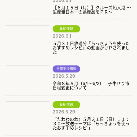
2026.6.1
【６月１５日（月）】クルーズ船入港 ～
生産量日本一の県産品をＰＲ～
番組情報
2026.6.1
５月３１日放送分『らっきょうを使った
おすすめレシピ』の動画がＵＰされまし
た！
営農支援情報
2026.5.29
令和８年６月（6/1～6/2） 子牛せり市
日程変更について
番組情報
2026.5.29
『たわわのわ』５月３１日（日）１１：
３０〜放送テーマは「らっきょうを使っ
たおすすめレシピ 」