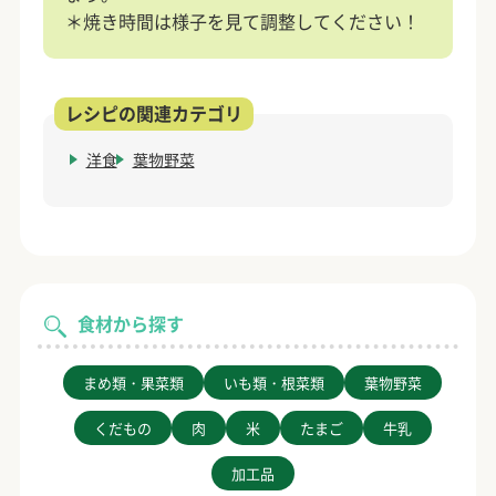
＊焼き時間は様子を見て調整してください！
洋食
葉物野菜
食材から探す
まめ類・果菜類
いも類・根菜類
葉物野菜
くだもの
肉
米
たまご
牛乳
加工品