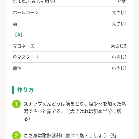
たまねぎ(みじん切り)
1/4個
ホールコーン
大さじ1
酒
大さじ1
【A】
マヨネーズ
大さじ2
粒マスタード
小さじ1
醤油
小さじ1
作り方
スナップえんどうは筋をとり、塩少々を加えた熱
湯でさっと茹でる。（大きければ斜め半分に切
る）
ささ身は耐熱容器に並べて塩・こしょう（各