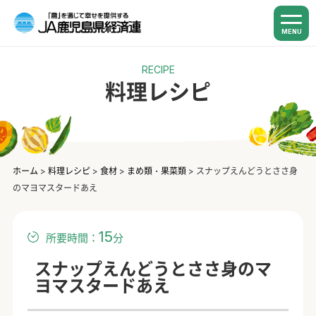
MENU
RECIPE
料理レシピ
ホーム
>
料理レシピ
>
食材
>
まめ類・果菜類
>
スナップえんどうとささ身
のマヨマスタードあえ
15
所要時間：
分
スナップえんどうとささ身のマ
ヨマスタードあえ