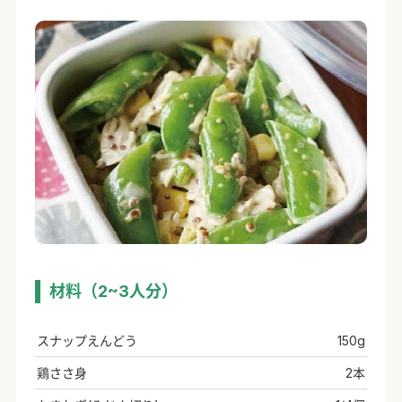
材料（2~3人分）
スナップえんどう
150g
鶏ささ身
2本