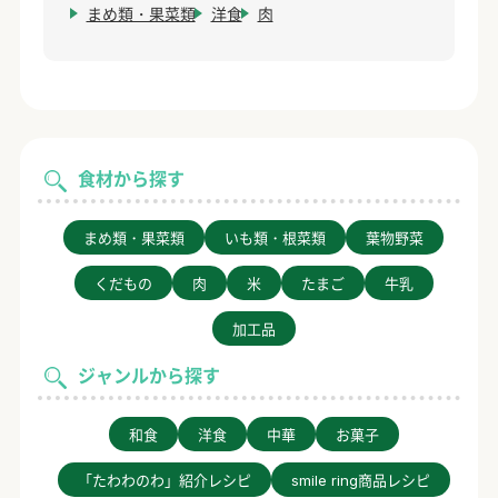
まめ類・果菜類
洋食
肉
食材から探す
まめ類・果菜類
いも類・根菜類
葉物野菜
くだもの
肉
米
たまご
牛乳
加工品
ジャンルから探す
和食
洋食
中華
お菓子
「たわわのわ」紹介レシピ
smile ring商品レシピ