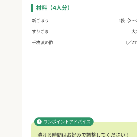
材料（4人分）
新ごぼう
1袋（2～
すりごま
大
千枚漬の酢
1／2
漬ける時間はお好みで調整してください！