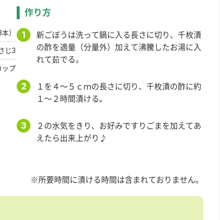
作り方
3本）
新ごぼうは洗って鍋に入る長さに切り、千枚漬
の酢を適量（分量外）加えて沸騰したお湯に入
さじ3
れて茹でる。
カップ
１を４～５ｃｍの長さに切り、千枚漬の酢に約
１～２時間漬ける。
２の水気をきり、お好みですりごまを加えてあ
えたら出来上がり♪
※所要時間に漬ける時間は含まれておりません。