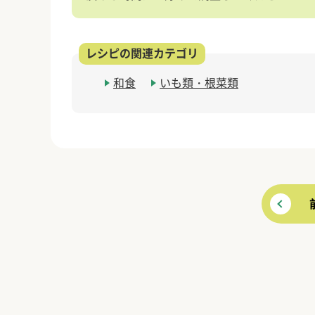
和食
いも類・根菜類