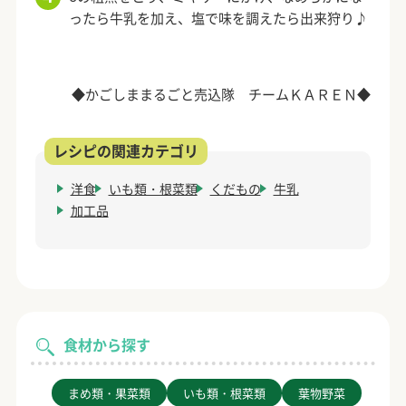
ったら牛乳を加え、塩で味を調えたら出来狩り♪
◆かごしままるごと売込隊 チームＫＡＲＥＮ◆
洋食
いも類・根菜類
くだもの
牛乳
加工品
食材から探す
まめ類・果菜類
いも類・根菜類
葉物野菜