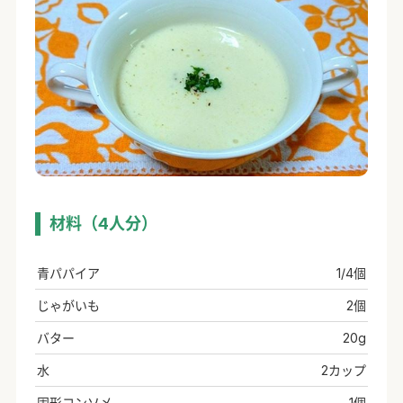
材料（4人分）
青パパイア
1/4個
じゃがいも
2個
バター
20g
水
2カップ
固形コンソメ
1個