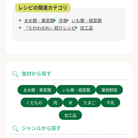
まめ類・果菜類
洋食
いも類・根菜類
「たわわのわ」紹介レシピ
加工品
食材から探す
まめ類・果菜類
いも類・根菜類
葉物野菜
くだもの
肉
米
たまご
牛乳
加工品
ジャンルから探す