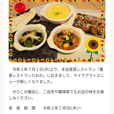
令和３年７月１日
(
木
)
より、本会直営レストラン『農
家レストランたわわ』におきまして、テイクアウトメニ
ューが新しくなりました。
ぜひこの機会に、ご自宅や職場等でもお店の味をお楽
しみください。
実 施 期 間 令和３年７月
1
日
(
木
)
～