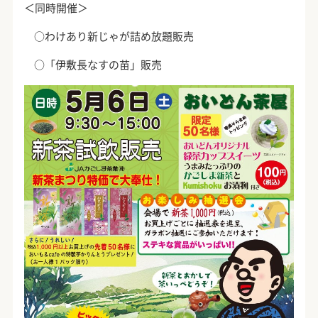
＜同時開催＞
○わけあり新じゃが詰め放題販売
○「伊敷長なすの苗」販売