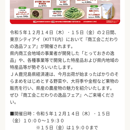
令和５年１２月１４日（木）・１５日（金）の２日間、
東京シティアイ（KITTE内）において『商工会こだわり
の逸品フェア』が開催されます。
県内商工会地域の事業者が開発した「とっておきの逸
品」や、各種事業等で開発した特産品および県内地域の
特産品等が勢ぞろいいたします。
ＪＡ鹿児島県経済連は、今月出荷が始まったばかりのそ
らまめをはじめとする野菜や、大将季や金柑など果物の
販売を行い、県産の農産物の魅力を紹介いたします。
ぜひ『商工会こだわりの逸品フェア』へご来場くださ
い。
■開催日時：令和５年１２月１４日（木）・１５日
（金）１０:００～１９:３０
※１５日（金）は１９:００まで