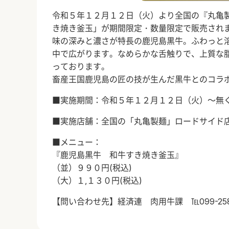
令和５年１２月１２日（火）より全国の『丸亀
き焼き釜玉」が期間限定・数量限定で販売され
味の深みと濃さが特長の鹿児島黒牛。ふわっと
中で広がります。なめらかな舌触りで、上質な
っております。
畜産王国鹿児島の匠の技が生んだ黒牛とのコラ
■実施期間：令和５年１２月１２日（火）～無
■実施店舗：全国の「丸亀製麺」ロードサイド
■メニュー：
『鹿児島黒牛 和牛すき焼き釜玉』
（並）９９０円(税込)
（大）１,１３０円(税込)
【問い合わせ先】経済連 肉用牛課 ℡099-258-