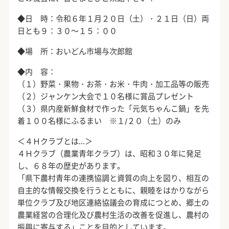
◆日 時：令和６年１月２０日（土）・２１日（日）両
日とも９：３０～１５：００
◆場 所：おいどん市場与次郎館
◆内 容：
（１）野菜・果物・お茶・お米・牛肉・加工品等の販売
（２）ジャンケン大会で１０名様に賞品プレゼント
（３）県内産新鮮食材で作った「元気ちゃんこ鍋」を先
着１００名様にふるまい ※１/２０（土）のみ
＜４Ｈクラブとは…＞
４Ｈクラブ（農業青年クラブ）は、昭和３０年に発足
し、６８年の歴史があります。
「県下農村青年の連携協調と資質の向上を図り、相互の
自主的な情報交換を行うとともに、親睦をはかりながら
単位クラブ及び地区連絡協議会の育成につとめ、郷土の
農業経営の合理化及び農村生活の改善を促進し、農村の
振興に寄与する」ことを目的としています。