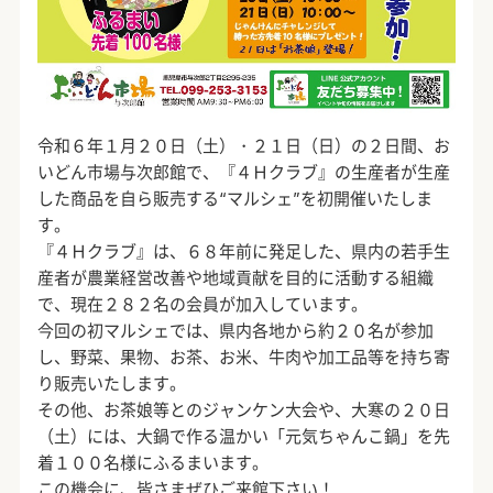
令和６年１月２０日（土）・２１日（日）の２日間、お
いどん市場与次郎館で、『４Ｈクラブ』の生産者が生産
した商品を自ら販売する“マルシェ”を初開催いたしま
す。
『４Ｈクラブ』は、６８年前に発足した、県内の若手生
産者が農業経営改善や地域貢献を目的に活動する組織
で、現在２８２名の会員が加入しています。
今回の初マルシェでは、県内各地から約２０名が参加
し、野菜、果物、お茶、お米、牛肉や加工品等を持ち寄
り販売いたします。
その他、お茶娘等とのジャンケン大会や、大寒の２０日
（土）には、大鍋で作る温かい「元気ちゃんこ鍋」を先
着１００名様にふるまいます。
この機会に、皆さまぜひご来館下さい！