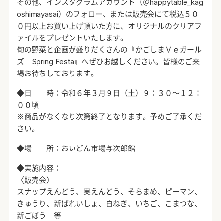
その他、インスタグラムアカウント（＠happytable_kag
oshimayasai）のフォロー、または販売会にて税込５０
０円以上お買い上げ頂いた方に、オリジナルのクリアフ
ァイルをプレゼントいたします。
旬の野菜と企画が盛りだくさんの『かごしまＶｅガール
ズ Spring Festa』へぜひお越しください。皆様のご来
場お待ちしております。
◆日 時：令和６年３月９日（土）９：３０～１２：
００頃
※商品がなくなり次第終了となります。予めご了承くだ
さい。
◆場 所：おいどん市場与次郎館
◆実施内容：
〈販売会〉
スナップえんどう、実えんどう、そらまめ、ピーマン、
きゅうり、新ばれいしょ、白ねぎ、いちご、こまつな、
新ごぼう 等