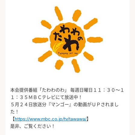
本会提供番組「たわわのわ」 毎週日曜日１１：３０～１
１：３５ＭＢＣテレビにて放送中！
５月２４日放送分『マンゴー』の動画がＵＰされまし
た！
【
https://www.mbc.co.jp/tv/tawawa/
】
是非、ご覧ください！