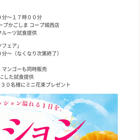
０分～１７時００分
ープかごしま コープ城西店
フルーツ試食提供
ツフェア」
０分～（なくなり次第終了）
、マンゴーも同時販売
にした試食提供
着３０名様にミニ花束プレゼント