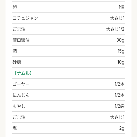
卵
1個
コチュジャン
大さじ1
ごま油
大さじ1/2
濃口醤油
30g
酒
15g
砂糖
10g
【ナムル】
ゴーヤー
1/2本
にんじん
1/2本
もやし
1/2袋
ごま油
大さじ1
塩
2g