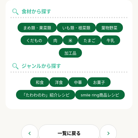
食材から探す
まめ類・果菜類
いも類・根菜類
葉物野菜
くだもの
肉
米
たまご
牛乳
加工品
ジャンルから探す
和食
洋食
中華
お菓子
「たわわのわ」紹介レシピ
smile ring商品レシピ
一覧に戻る