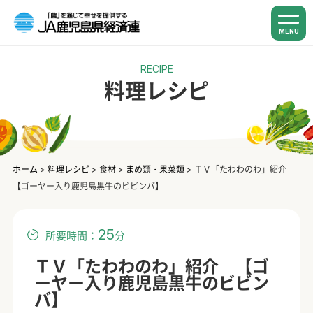
MENU
RECIPE
料理レシピ
ホーム
>
料理レシピ
>
食材
>
まめ類・果菜類
>
ＴＶ「たわわのわ」紹介
【ゴーヤー入り鹿児島黒牛のビビンバ】
25
所要時間：
分
ＴＶ「たわわのわ」紹介 【ゴ
ーヤー入り鹿児島黒牛のビビン
バ】