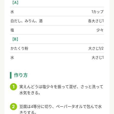
【A】
水
1カップ
白だし、みりん、酒
各大さじ1
塩
少々
【B】
かたくり粉
大さじ1/2
水
大さじ1
作り方
実えんどうは塩少々を振って混ぜ、さっと洗って
水気をきる。
豆腐は4等分に切り、ペーパータオルで包んで水
きりする。