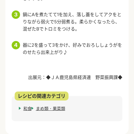
鍋にAを煮たてて1を加え、落し蓋をしてアクをと
りながら弱火で5分弱煮る。柔らかくなったら、
混ぜたBでトロミをつける。
器に2を盛って3をかけ、好みでおろししょうがを
のせたら出来上がり♪
出展元：◆ＪＡ鹿児島県経済連 野菜振興課◆
和食
まめ類・果菜類