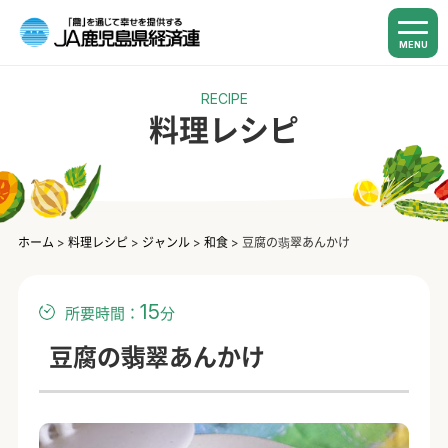
MENU
RECIPE
料理レシピ
ホーム
>
料理レシピ
>
ジャンル
>
和食
>
豆腐の翡翠あんかけ
15
所要時間：
分
豆腐の翡翠あんかけ